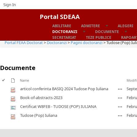
Sign In
Portal SDEAA
ABILITARE
ADMITERE
ALEGERI
Home
DOCTORANZI
DOCUMENTE
SECRETARIAT
TEZE PUBLICE
RAPOART
Portal FEAA Doctorat
>
Doctoranzi
>
Pagini doctoranzi
>
Tudose (Pop) Iul
Documente
Name
Modif
articol conferinta BASIQ 2024 Tudose Pop Iuliana
Septe
Book-of-abstracts-2023
Febru
Certificat W8FEB - TUDOSE (POP) IULIANA
Febru
Tudose (Pop) Iuliana
Febru