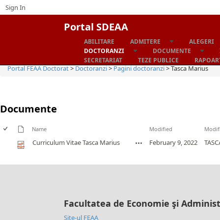
Sign In
Portal SDEAA
ABILITARE
ADMITERE
ALEGERI
Home
DOCTORANZI
DOCUMENTE
SECRETARIAT
TEZE PUBLICE
RAPOART
Portal FEAA Doctorat
>
Doctoranzi
>
Pagini doctoranzi
>
Tasca Marius
Documente
Name
Modified
Modif
Curriculum Vitae Tasca Marius
February 9, 2022
TASC
Facultatea de Economie şi Administ
Site-ul FEAA