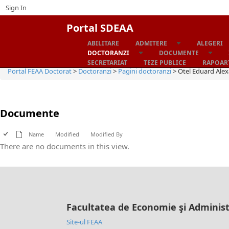
Sign In
Portal SDEAA
ABILITARE
ADMITERE
ALEGERI
Home
DOCTORANZI
DOCUMENTE
SECRETARIAT
TEZE PUBLICE
RAPOART
Portal FEAA Doctorat
>
Doctoranzi
>
Pagini doctoranzi
>
Otel Eduard Ale
Documente
Name
Modified
Modified By
There are no documents in this view.
Facultatea de Economie şi Administ
Site-ul FEAA