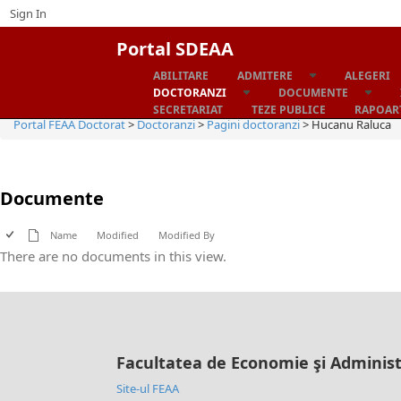
Sign In
Portal SDEAA
ABILITARE
ADMITERE
ALEGERI
Home
DOCTORANZI
DOCUMENTE
SECRETARIAT
TEZE PUBLICE
RAPOART
Portal FEAA Doctorat
>
Doctoranzi
>
Pagini doctoranzi
>
Hucanu Raluca
Documente
Name
Modified
Modified By
There are no documents in this view.
Facultatea de Economie şi Administ
Site-ul FEAA