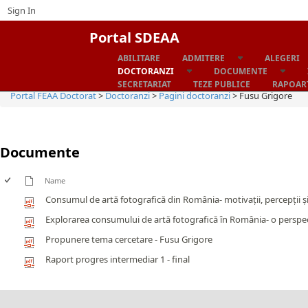
Sign In
Portal SDEAA
ABILITARE
ADMITERE
ALEGERI
Home
DOCTORANZI
DOCUMENTE
SECRETARIAT
TEZE PUBLICE
RAPOART
Portal FEAA Doctorat
>
Doctoranzi
>
Pagini doctoranzi
>
Fusu Grigore
Documente
Name
Consumul de artă fotografică din România- motivații, percepții și
Explorarea consumului de artă fotografică în România- o perspecti
Propunere tema cercetare - Fusu Grigore
Raport progres intermediar 1 - final