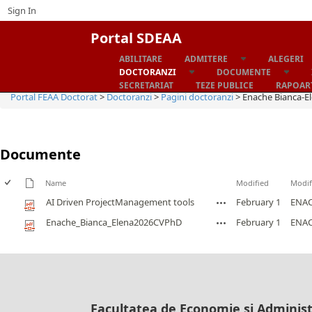
Sign In
Portal SDEAA
ABILITARE
ADMITERE
ALEGERI
Home
DOCTORANZI
DOCUMENTE
SECRETARIAT
TEZE PUBLICE
RAPOART
Portal FEAA Doctorat
>
Doctoranzi
>
Pagini doctoranzi
>
Enache Bianca-E
Documente
Name
Modified
Modif
AI Driven ProjectManagement tools
February 1
ENAC
Enache_Bianca_Elena2026CVPhD
February 1
ENAC
Facultatea de Economie şi Administ