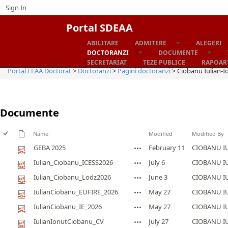
Sign In
Portal SDEAA
ABILITARE
ADMITERE
ALEGERI
Home
DOCTORANZI
DOCUMENTE
SECRETARIAT
TEZE PUBLICE
RAPOART
Portal FEAA Doctorat
>
Doctoranzi
>
Pagini doctoranzi
>
Ciobanu Iulian-I
Documente
Name
Modified
Modified By
GEBA 2025
February 11
CIOBANU IU
Iulian_Ciobanu_ICESS2026
July 6
CIOBANU IU
Iulian_Ciobanu_Lodz2026
June 3
CIOBANU IU
IulianCiobanu_EUFIRE_2026
May 27
CIOBANU IU
IulianCiobanu_IE_2026
May 27
CIOBANU IU
IulianIonutCiobanu_CV
July 27
CIOBANU IU