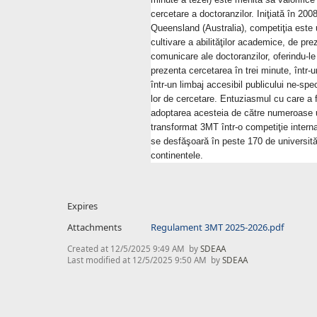
cercetare a doctoranzilor. Iniţiată în 200
Queensland (Australia), competiţia este 
cultivare a abilităţilor academice, de pre
comunicare ale doctoranzilor, oferindu-le
prezenta cercetarea în trei minute, într-u
într-un limbaj accesibil publicului ne-spe
lor de cercetare. Entuziasmul cu care a f
adoptarea acesteia de către numeroase u
transformat 3MT într-o competiţie interna
se desfăşoară în peste 170 de universită
continentele.
Expires
Attachments
Regulament 3MT 2025-2026.pdf
Created at
12/5/2025 9:49 AM
by
SDEAA
Last modified at
12/5/2025 9:50 AM
by
SDEAA