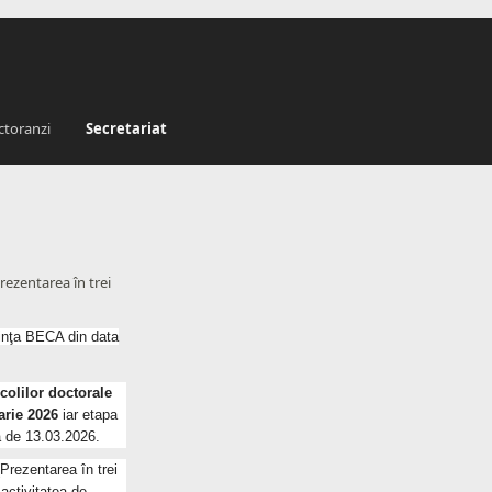
t
ctoranzi
Secretariat
ezentarea în trei
inţa BECA din data
şcolilor doctorale
arie 2026
iar etapa
a de 13.03.2026.
Prezentarea în trei
 activitatea de