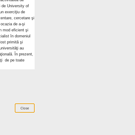
8 de University of
un exerciţiu de
zentare, cercetare şi
 ocazia de a-şi
n mod eficient şi
cialist în domeniul
ost primită şi
niversităţi au
ţională. În prezent,
ţi de pe toate