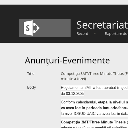
Secretaria
Recent
Raportare do
Anunţuri-Evenimente
Title
Competiţia 3MT/Three Minute Thesis (Pr
minute a tezei)
Body
Regu
lamentul 3MT a fost aprobat în şed
de 03.12.2025
Conform calendarului,
etapa la nivelul 
va avea loc în perioada ianuarie-febru
la nivel IOSUD-UAIC va avea loc în dat
Competiţia 3MT/Three Minute Thesis
(
minute a tezei) este menită să valorifice