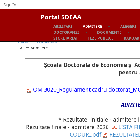
Sign In
Portal SDEAA
ABILITARE
ADMITERE
ALEGERI
Home
DOCTORANZI
DOCUMENTE
SECRETARIAT
TEZE PUBLICE
RAPOART
Portal FEAA Doctorat
Admitere
Școala Doctorală de Economie şi A
pentru 
OM 3020_Regulament cadru doctorat_MO
ADMITE
* Rezultate inițiale - admitere 
Rezultate finale - admitere 2026
LISTA F
CODURI.pdf
REZULTATE