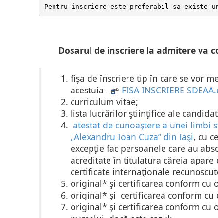
Pentru inscriere este preferabil sa existe u
Dosarul de inscriere la admitere va c
fișa de înscriere tip în care se vor 
acestuia-
FISA INSCRIERE SDEAA.
curriculum vitae;
lista lucrărilor ştiinţifice ale candida
atestat de cunoaştere a unei limbi st
„Alexandru Ioan Cuza” din Iaşi
, cu c
excepţie fac persoanele care au abso
acreditate
în titulatura căreia apare 
certificate internaţionale recunoscut
original*
şi
certificarea conform cu o
original*
şi
certificarea conform cu o
original*
şi certificarea conform cu o