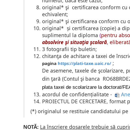
numelui, dacă este cazul;
original*
şi
certificarea conform cu o
echivalent;
original*
şi
certificarea conform cu o
original* și certificarea (copie) a d
suplimentul la diploma
(
pentru abso
absolvire şi situaţia şcolară
, eliberat
3 fotografii tip buletin;
chitanţa de achitare a taxei de înscri
;
pagina
https://plati-taxe.uaic.ro/
De asemene,
taxele de şcolarizare, p
din ţară (Contul şi banca RO68BRD
plata taxei de scolarizare la doctorat/F
acordul de confidențialitate -
Ane
PROIECTUL DE CERCETARE, format print
(*) originalul se restituie candidatului pe
NOTĂ:
La înscriere dosarele trebuie să cupri