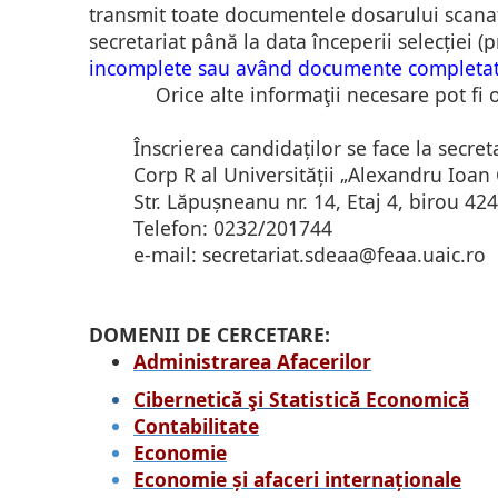
transmit toate documentele dosarului scana
secretariat până la data începerii selecției (
incomplete sau având documente completate 
Orice alte informa
ţii
necesare pot fi 
Înscrierea candidaților se face la secret
Corp R al Universității „Alexandru Ioan C
Str. Lăpușneanu nr. 14, Etaj 4, birou 424
Telefon: 0232/201744
e-mail: secretariat.sdeaa@feaa.uaic.ro
DOMENII DE CERCETARE:
Administrarea Afacerilor
Cibernetică şi Statistică Economică
Contabilitate
Economie
Economie și afaceri internaționale