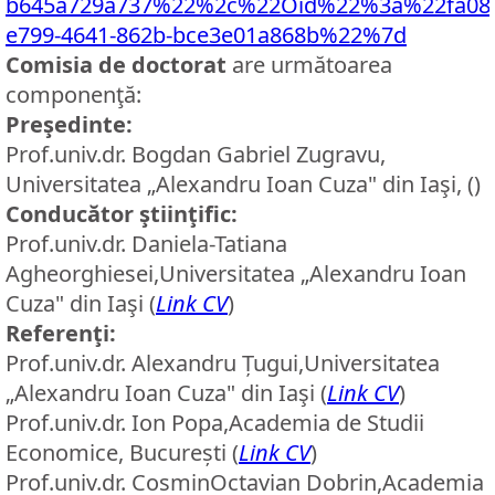
b645a729a737%22%2c%22Oid%22%3a%22fa08f
e799-4641-862b-bce3e01a868b%22%7d
Comisia de doctorat
are următoarea
componenţă:
Preşedinte:
Prof.univ.dr. Bogdan Gabriel Zugravu,
Universitatea „Alexandru Ioan Cuza" din Iaşi, ()
Conducător ştiinţific:
Prof.univ.dr. Daniela-Tatiana
Agheorghiesei,Universitatea „Alexandru Ioan
Cuza" din Iaşi (
Link CV
)
Referenţi:
Prof.univ.dr. Alexandru Țugui,Universitatea
„Alexandru Ioan Cuza" din Iaşi (
Link CV
)
Prof.univ.dr. Ion Popa,Academia de Studii
Economice, București (
Link CV
)
Prof.univ.dr. CosminOctavian Dobrin,Academia