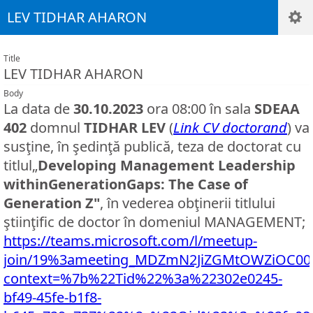
LEV TIDHAR AHARON
Title
LEV TIDHAR AHARON
Body
La data de
30.10.2023
ora 08:00 în sala
SDEAA
402
domnul
TIDHAR LEV
(
Link CV doctorand
) va
susţine, în şedinţă publică, teza de doctorat cu
titlul„
Developing Management Leadership
withinGenerationGaps: The Case of
Generation Z"
, în vederea obţinerii titlului
ştiinţific de doctor în domeniul MANAGEMENT;
https://teams.microsoft.com/l/meetup-
join/19%3ameeting_MDZmN2JiZGMtOWZiOC00N
context=%7b%22Tid%22%3a%22302e0245-
bf49-45fe-b1f8-