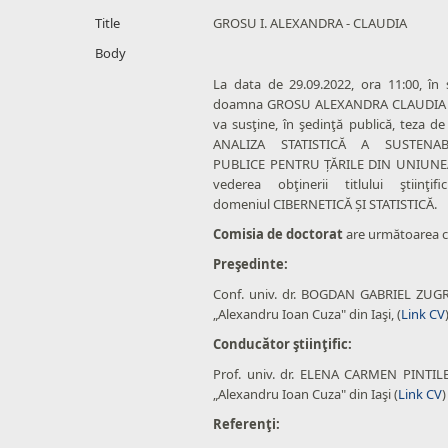
Title
GROSU I. ALEXANDRA - CLAUDIA
Body
La data de 29.09.2022, ora 11:00, în
doamna GROSU ALEXANDRA CLAUDIA 
va susţine, în şedinţă publică, teza de 
ANALIZA STATISTICĂ A SUSTENABI
PUBLICE PENTRU ȚĂRILE DIN UNIUNE
vederea obţinerii titlului ştiinţ
domeniul CIBERNETICĂ ȘI STATISTICĂ.
Comisia de doctorat
are următoarea 
Preşedinte:
Conf. univ. dr. BOGDAN GABRIEL ZUGR
„Alexandru Ioan Cuza" din Iaşi, (
Link CV
Conducător ştiinţific:
Prof. univ. dr. ELENA CARMEN PINTILE
„Alexandru Ioan Cuza" din Iaşi (
Link CV
)
Referenţi: