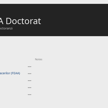
A Doctorat
octoranzi
Notes
cerilor (FEAA)