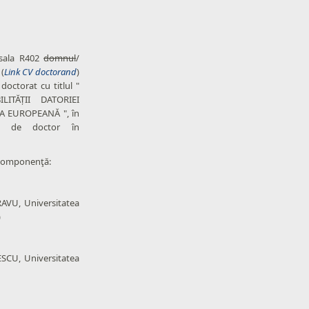
 sala R402
domnul
/
(
Link CV doctorand
)
doctorat cu titlul "
LITĂȚII DATORIEI
A EUROPEANĂ ", în
ific de doctor în
componenţă:
AVU, Universitatea
)
SCU, Universitatea