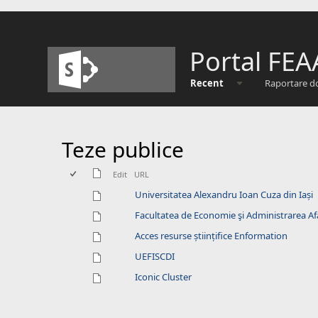
Portal FEA
Recent
Raportare d
Teze publice
Edit
URL
Universitatea Alexandru Ioan Cuza din Iași
Facultatea de Economie şi Administrarea Afa
Acces resurse științifice Enformation
UEFISCDI
Iconic Cluster