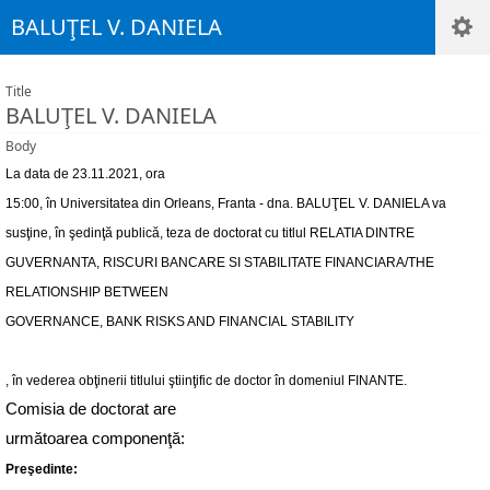
BALUŢEL V. DANIELA
Title
BALUŢEL V. DANIELA
Body
La data de 23.11.2021, ora
15:00, în Universitatea din Orleans, Franta - dna. BALUŢEL V. DANIELA va
susţine, în şedinţă publică, teza de doctorat cu titlul RELATIA DINTRE
GUVERNANTA, RISCURI BANCARE SI STABILITATE FINANCIARA/THE
RELATIONSHIP BETWEEN
GOVERNANCE, BANK RISKS AND FINANCIAL STABILITY
, în vederea obţinerii titlului ştiinţific de doctor în domeniul FINANTE.
Comisia de doctorat are
următoarea componenţă:
Preşedinte: